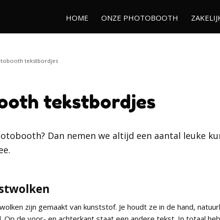
HOME
ONZE PHOTOBOOTH
ZAKELIJ
tobooth tekstbordjes
ooth tekstbordjes
hotobooth? Dan nemen we altijd een aantal leuke ku
ee.
kstwolken
olken zijn gemaakt van kunststof. Je houdt ze in de hand, natuurl
d. Op de voor- en achterkant staat een andere tekst. In totaal h