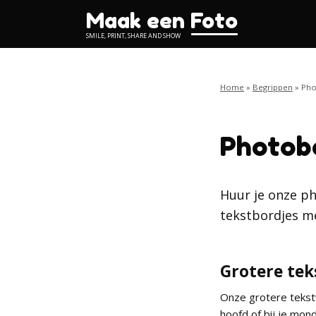
Ga
Ga
Ga
Maak een Foto
naar
naar
naar
SMILE, PRINT, SHARE AND SHOW
hoofdnavigatie
hoofdtekst
de
footer
Home
»
Begrippen
»
Pho
Photob
Huur je onze p
tekstbordjes m
Grotere te
Onze grotere tekstw
hoofd of bij je mon