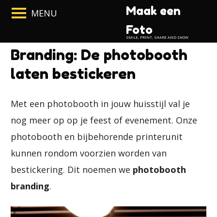
Ga
Ga
Ga
Maak een
ENTER
naar
naar
naar
OM
Foto
hoofdnavigatie
hoofdtekst
de
TE
SMILE, PRINT, SHARE AND SHOW
footer
OPENEN
Branding: De photobooth
laten bestickeren
Met een photobooth in jouw huisstijl val je
nog meer op op je feest of evenement. Onze
photobooth en bijbehorende printerunit
kunnen rondom voorzien worden van
bestickering. Dit noemen we
photobooth
branding
.